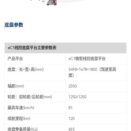
底盘参数
eC1线控底盘平台主要参数表
产品平台
eC1
微型线控底盘平台
底盘：长×宽×高(mm）
3498×1478×1800（驾驶室高
度）
轴距(mm)
2350
轮距：前轮距/后轮距(mm)
1250/1250
最高车速(km/h)
81
续航里程(km)
120
底盘整备质量(Kg)
695