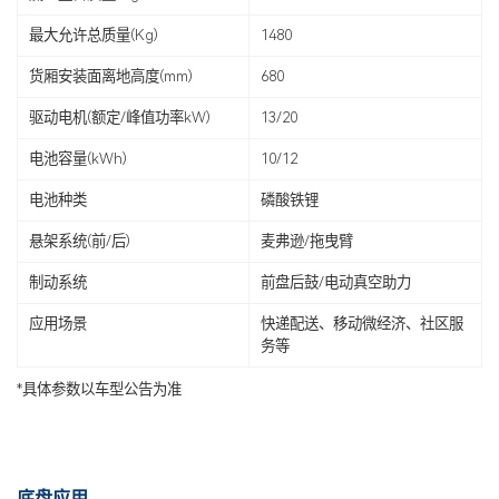
最大允许总质量(Kg)
1480
货厢安装面离地高度(mm)
680
驱动电机(额定/峰值功率kW)
13/20
电池容量(kWh)
10/12
电池种类
磷酸铁锂
悬架系统(前/后)
麦弗逊/拖曳臂
制动系统
前盘后鼓/电动真空助力
应用场景
快递配送、移动微经济、社区服
务等
*具体参数以车型公告为准
底盘应用